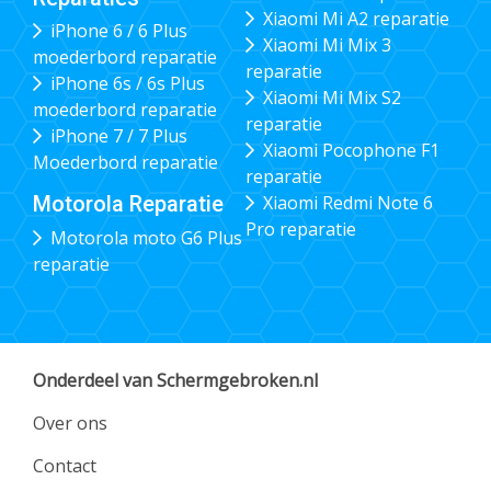
Xiaomi Mi A2 reparatie
iPhone 6 / 6 Plus
Xiaomi Mi Mix 3
moederbord reparatie
reparatie
iPhone 6s / 6s Plus
Xiaomi Mi Mix S2
moederbord reparatie
reparatie
iPhone 7 / 7 Plus
Xiaomi Pocophone F1
Moederbord reparatie
reparatie
Xiaomi Redmi Note 6
Motorola Reparatie
Pro reparatie
Motorola moto G6 Plus
reparatie
Onderdeel van Schermgebroken.nl
Over ons
Contact