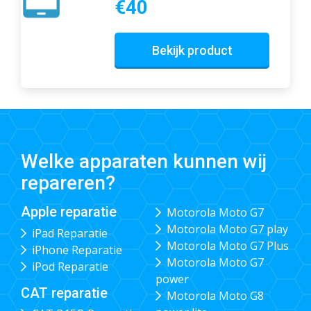
€40
Bekijk product
Welke apparaten kunnen wij
repareren?
Apple reparatie
Motorola Moto G7
Motorola Moto G7 play
iPad Reparatie
Motorola Moto G7 Plus
iPhone Reparatie
Motorola Moto G7
iPod Reparatie
power
CAT reparatie
Motorola Moto G8