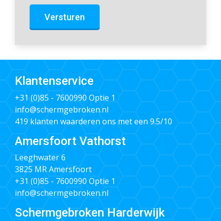
Versturen
Klantenservice
+31 (0)85 - 7600990
Optie 1
info@schermgebroken.nl
419 klanten waarderen ons met een 9.5/10
Amersfoort Vathorst
Leeghwater 6
3825 MR Amersfoort
+31 (0)85 - 7600990
Optie 1
info@schermgebroken.nl
Schermgebroken Harderwijk