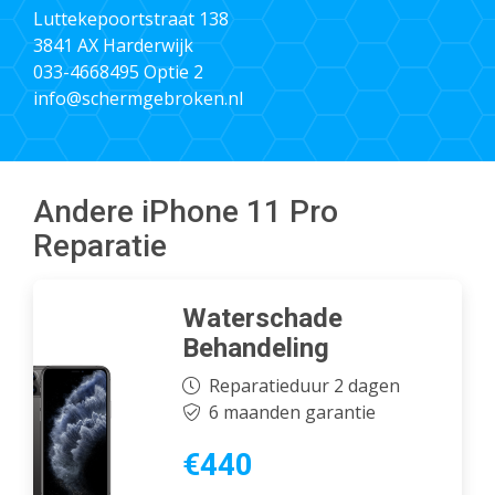
Luttekepoortstraat 138
3841 AX Harderwijk
033-4668495
Optie 2
info@schermgebroken.nl
Andere iPhone 11 Pro
Reparatie
Waterschade
Behandeling
Reparatieduur 2 dagen
6 maanden garantie
€440