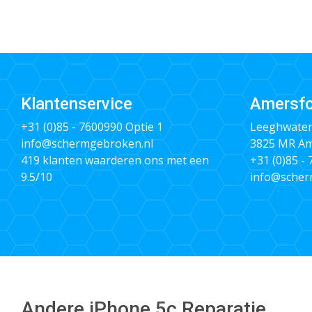
Klantenservice
Amersfo
+31 (0)85 - 7600990
Optie 1
Leeghwater
info@schermgebroken.nl
3825 MR Am
419 klanten waarderen ons met een
+31 (0)85 -
9.5/10
info@scher
Andere iPhone 5c Reparatie