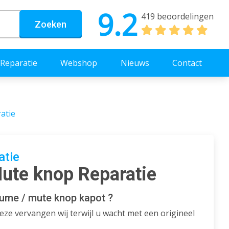
9.2
419 beoordelingen
Zoeken
Reparatie
Webshop
Nieuws
Contact
atie
atie
ute knop Reparatie
lume / mute knop kapot ?
ze vervangen wij terwijl u wacht met een origineel