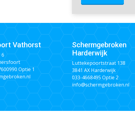
ort Vathorst
Schermgebroken
Harderwijk
 6
ersfoort
Luttekepoortstraat 138
 7600990
Optie 1
3841 AX Harderwijk
mgebroken.nl
033-4668495
Optie 2
info@schermgebroken.nl