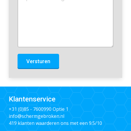
Versturen
Klantenservice
+31 (0)85 - 7600990
Optie 1
info@schermgebroken.nl
419 klanten waarderen ons met een 9.5/10