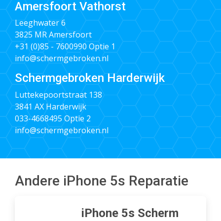
Amersfoort Vathorst
Leeghwater 6
3825 MR Amersfoort
+31 (0)85 - 7600990
Optie 1
info@schermgebroken.nl
Schermgebroken Harderwijk
Luttekepoortstraat 138
3841 AX Harderwijk
033-4668495
Optie 2
info@schermgebroken.nl
Andere iPhone 5s Reparatie
iPhone 5s Scherm