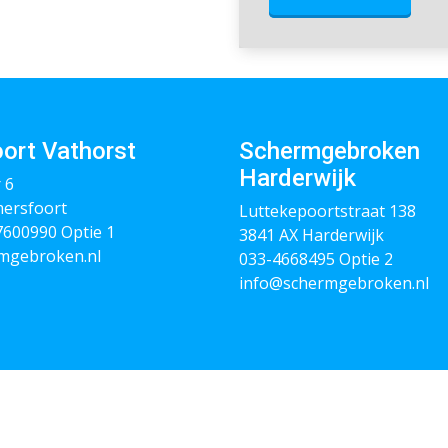
ort Vathorst
Schermgebroken
Harderwijk
 6
ersfoort
Luttekepoortstraat 138
 7600990
Optie 1
3841 AX Harderwijk
mgebroken.nl
033-4668495
Optie 2
info@schermgebroken.nl