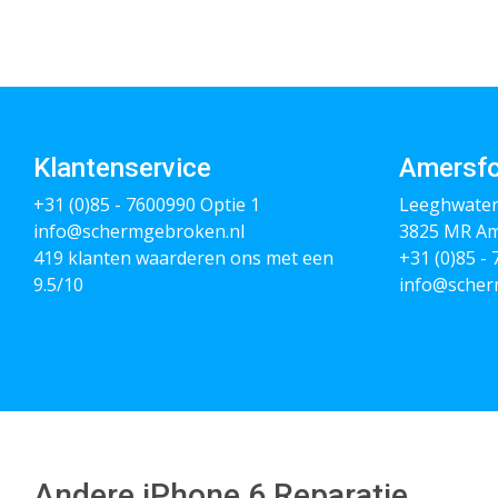
Klantenservice
Amersfo
+31 (0)85 - 7600990
Optie 1
Leeghwater
info@schermgebroken.nl
3825 MR Am
419 klanten waarderen ons met een
+31 (0)85 -
9.5/10
info@scher
Andere iPhone 6 Reparatie