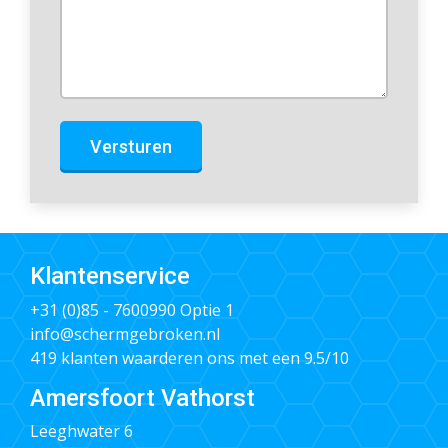
Versturen
Klantenservice
+31 (0)85 - 7600990
Optie 1
info@schermgebroken.nl
419 klanten waarderen ons met een 9.5/10
Amersfoort Vathorst
Leeghwater 6