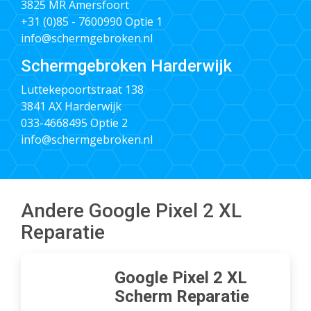
3825 MR Amersfoort
+31 (0)85 - 7600990
Optie 1
info@schermgebroken.nl
Schermgebroken Harderwijk
Luttekepoortstraat 138
3841 AX Harderwijk
033-4668495
Optie 2
info@schermgebroken.nl
Andere Google Pixel 2 XL
Reparatie
Google Pixel 2 XL
Scherm Reparatie