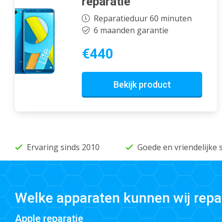
reparatie
Reparatieduur 60 minuten
6 maanden garantie
€440
Bekijk product
Ervaring sinds 2010
Goede en vriendelijke 
Welke apparaten kunnen wij repa
Apple reparatie