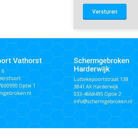
Versturen
ort Vathorst
Schermgebroken
Harderwijk
 6
ersfoort
Luttekepoortstraat 138
 7600990
Optie 1
3841 AX Harderwijk
mgebroken.nl
033-4668495
Optie 2
info@schermgebroken.nl