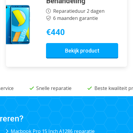
Behandeling
Reparatieduur 2 dagen
6 maanden garantie
€440
Bekijk product
service
Snelle reparatie
Beste kwaliteit 
reren?
Macbook Pro 15 Inch A1286 reparatie