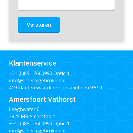
Versturen
Klantenservice
+31 (0)85 - 7600990
Optie 1
info@schermgebroken.nl
419 klanten waarderen ons met een 9.5/10
Amersfoort Vathorst
Leeghwater 6
3825 MR Amersfoort
+31 (0)85 - 7600990
Optie 1
info@schermgebroken.nl