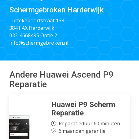
Schermgebroken Harderwijk
Luttekepoortstraat 138
3841 AX Harderwijk
033-4668495
Optie 2
info@schermgebroken.nl
Andere Huawei Ascend P9
Reparatie
Huawei P9 Scherm
Reparatie
Reparatieduur 60 minuten
6 maanden garantie