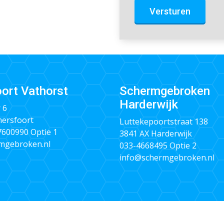
Versturen
ort Vathorst
Schermgebroken
Harderwijk
 6
ersfoort
Luttekepoortstraat 138
 7600990
Optie 1
3841 AX Harderwijk
mgebroken.nl
033-4668495
Optie 2
info@schermgebroken.nl