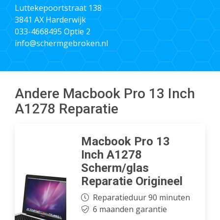
Luttekepoortstraat 138
3841 AX Harderwijk
033-4668495
Optie 2
info@schermgebroken.nl
Andere Macbook Pro 13 Inch
A1278 Reparatie
Macbook Pro 13
Inch A1278
Scherm/glas
Reparatie Origineel
Reparatieduur 90 minuten
6 maanden garantie