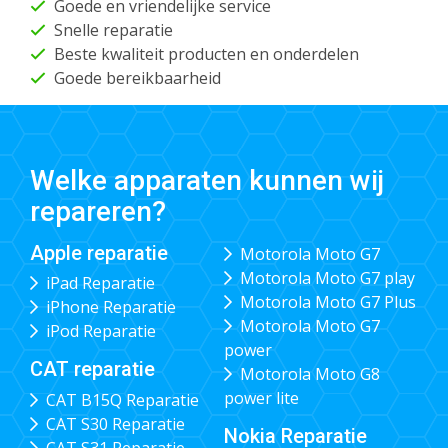
Goede en vriendelijke service
Snelle reparatie
Beste kwaliteit producten en onderdelen
Goede bereikbaarheid
Welke apparaten kunnen wij
repareren?
Apple reparatie
Motorola Moto G7
Motorola Moto G7 play
iPad Reparatie
Motorola Moto G7 Plus
iPhone Reparatie
Motorola Moto G7
iPod Reparatie
power
CAT reparatie
Motorola Moto G8
power lite
CAT B15Q Reparatie
CAT S30 Reparatie
Nokia Reparatie
CAT S31 Reparatie