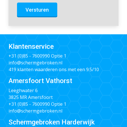
Versturen
Klantenservice
+31 (0)85 - 7600990
Optie 1
info@schermgebroken.nl
419 klanten waarderen ons met een 9.5/10
Amersfoort Vathorst
Leeghwater 6
3825 MR Amersfoort
+31 (0)85 - 7600990
Optie 1
info@schermgebroken.nl
Schermgebroken Harderwijk