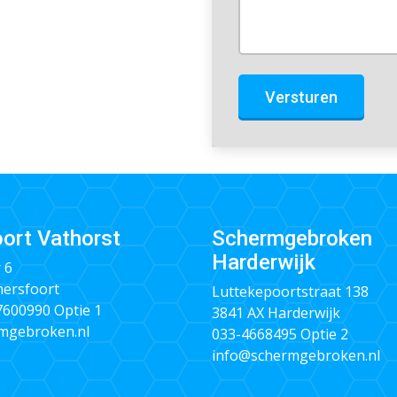
Versturen
ort Vathorst
Schermgebroken
Harderwijk
 6
ersfoort
Luttekepoortstraat 138
 7600990
Optie 1
3841 AX Harderwijk
mgebroken.nl
033-4668495
Optie 2
info@schermgebroken.nl