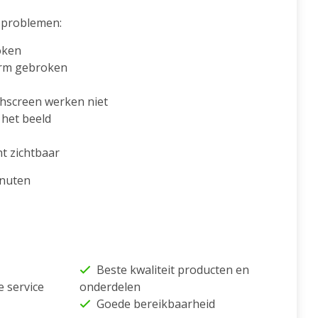
problemen:
oken
erm gebroken
chscreen werken niet
 het beeld
ht zichtbaar
inuten
Beste kwaliteit producten en
e service
onderdelen
Goede bereikbaarheid