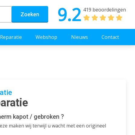
9.2
419 beoordelingen
Zoeken
Reparatie
Webshop
Nieuws
Contact
atie
aratie
herm kapot / gebroken ?
ze maken wij terwijl u wacht met een origineel