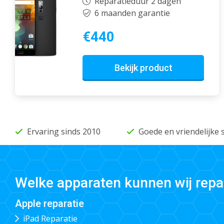
Reparatieduur 2 dagen
6 maanden garantie
€440
Bekijk product
Ervaring sinds 2010
Goede en vriendelijke 
Welke apparaten kunnen wij repa
Apple reparatie
iPad Reparatie