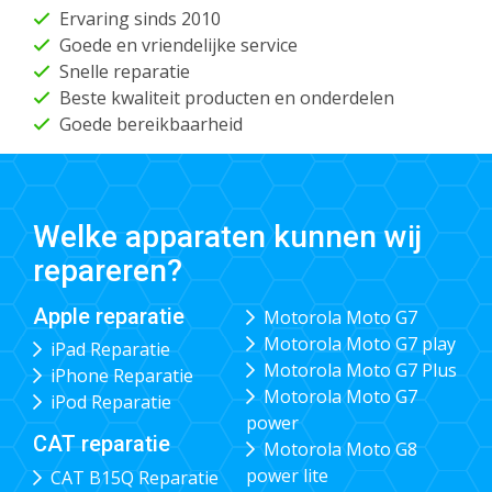
Ervaring sinds 2010
Goede en vriendelijke service
Snelle reparatie
Beste kwaliteit producten en onderdelen
Goede bereikbaarheid
Welke apparaten kunnen wij
repareren?
Apple reparatie
Motorola Moto G7
Motorola Moto G7 play
iPad Reparatie
Motorola Moto G7 Plus
iPhone Reparatie
Motorola Moto G7
iPod Reparatie
power
CAT reparatie
Motorola Moto G8
power lite
CAT B15Q Reparatie