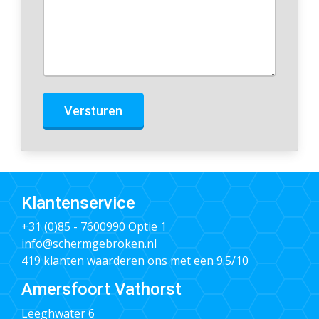
Versturen
Klantenservice
+31 (0)85 - 7600990
Optie 1
info@schermgebroken.nl
419 klanten waarderen ons met een 9.5/10
Amersfoort Vathorst
Leeghwater 6