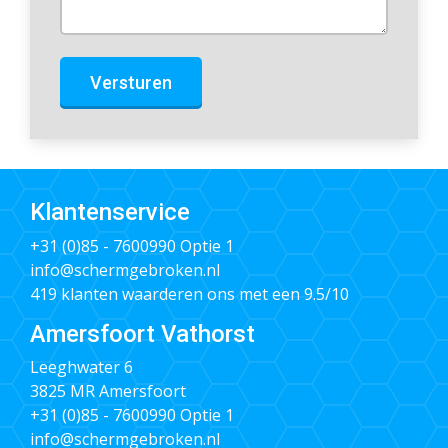
Versturen
Klantenservice
+31 (0)85 - 7600990
Optie 1
info@schermgebroken.nl
419 klanten waarderen ons met een 9.5/10
Amersfoort Vathorst
Leeghwater 6
3825 MR Amersfoort
+31 (0)85 - 7600990
Optie 1
info@schermgebroken.nl