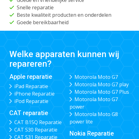
Goede en vriendelijke service
Snelle reparatie
Beste kwaliteit producten en onderdelen
Goede bereikbaarheid
Welke apparaten kunnen wij
repareren?
Apple reparatie
Motorola Moto G7
Motorola Moto G7 play
iPad Reparatie
Motorola Moto G7 Plus
iPhone Reparatie
Motorola Moto G7
iPod Reparatie
power
CAT reparatie
Motorola Moto G8
power lite
CAT B15Q Reparatie
CAT S30 Reparatie
Nokia Reparatie
CAT S31 Reparatie