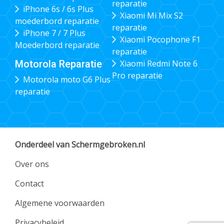
reparatie
iPhone 6s / 6s Plus
Xiaomi Mi Mix S2
moederbord reparatie
reparatie
iPhone 7 / 7 Plus
Xiaomi Pocophone F1
Moederbord reparatie
reparatie
Xiaomi Redmi Note 6
Motorola Reparatie
Pro reparatie
Motorola moto G6 Plus
reparatie
Onderdeel van Schermgebroken.nl
Over ons
Contact
Algemene voorwaarden
Privacybeleid