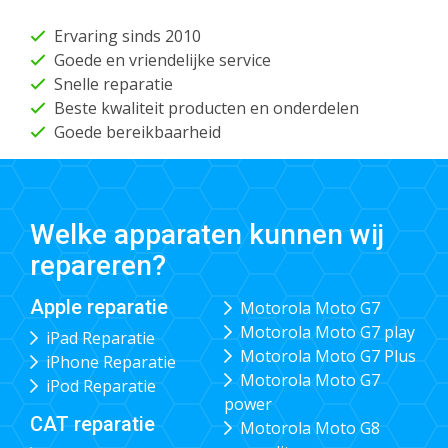
Ervaring sinds 2010
Goede en vriendelijke service
Snelle reparatie
Beste kwaliteit producten en onderdelen
Goede bereikbaarheid
Welke apparaten kunnen wij
repareren?
Apple reparatie
Motorola Moto G7
Motorola Moto G7 play
iPad Reparatie
Motorola Moto G7 Plus
iPhone Reparatie
Motorola Moto G7
iPod Reparatie
power
CAT reparatie
Motorola Moto G8