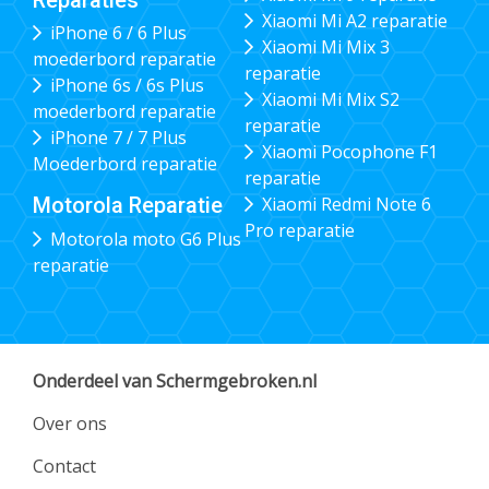
Xiaomi Mi A2 reparatie
iPhone 6 / 6 Plus
Xiaomi Mi Mix 3
moederbord reparatie
reparatie
iPhone 6s / 6s Plus
Xiaomi Mi Mix S2
moederbord reparatie
reparatie
iPhone 7 / 7 Plus
Xiaomi Pocophone F1
Moederbord reparatie
reparatie
Xiaomi Redmi Note 6
Motorola Reparatie
Pro reparatie
Motorola moto G6 Plus
reparatie
Onderdeel van Schermgebroken.nl
Over ons
Contact