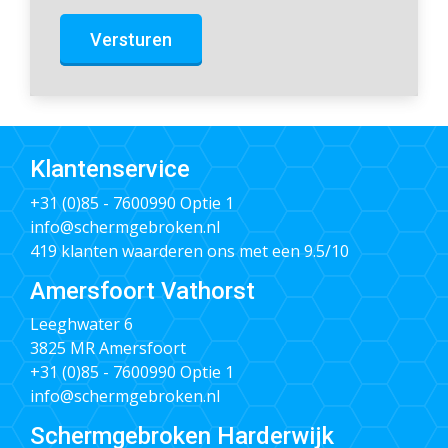
Versturen
Klantenservice
+31 (0)85 - 7600990
Optie 1
info@schermgebroken.nl
419 klanten waarderen ons met een 9.5/10
Amersfoort Vathorst
Leeghwater 6
3825 MR Amersfoort
+31 (0)85 - 7600990
Optie 1
info@schermgebroken.nl
Schermgebroken Harderwijk