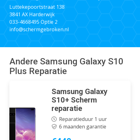
Luttekepoortstraat 138
3841 AX Harderwijk
033-4668495
Optie 2
info@schermgebroken.nl
Andere Samsung Galaxy S10
Plus Reparatie
Samsung Galaxy
S10+ Scherm
reparatie
Reparatieduur 1 uur
6 maanden garantie