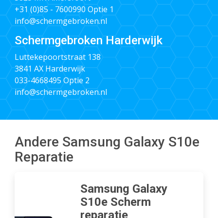
+31 (0)85 - 7600990
Optie 1
info@schermgebroken.nl
Schermgebroken Harderwijk
Luttekepoortstraat 138
3841 AX Harderwijk
033-4668495
Optie 2
info@schermgebroken.nl
Andere Samsung Galaxy S10e
Reparatie
Samsung Galaxy
S10e Scherm
reparatie