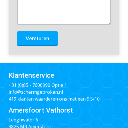
Versturen
Klantenservice
+31 (0)85 - 7600990
Optie 1
info@schermgebroken.nl
419 klanten waarderen ons met een 9.5/10
Amersfoort Vathorst
Leeghwater 6
3825 MR Amersfoort