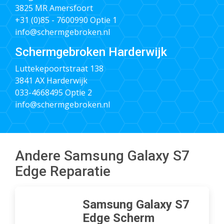
3825 MR Amersfoort
+31 (0)85 - 7600990
Optie 1
info@schermgebroken.nl
Schermgebroken Harderwijk
Luttekepoortstraat 138
3841 AX Harderwijk
033-4668495
Optie 2
info@schermgebroken.nl
Andere Samsung Galaxy S7
Edge Reparatie
Samsung Galaxy S7
Edge Scherm