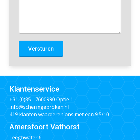
Versturen
Klantenservice
+31 (0)85 - 7600990
Optie 1
info@schermgebroken.nl
419 klanten waarderen ons met een 9.5/10
Amersfoort Vathorst
Leeghwater 6