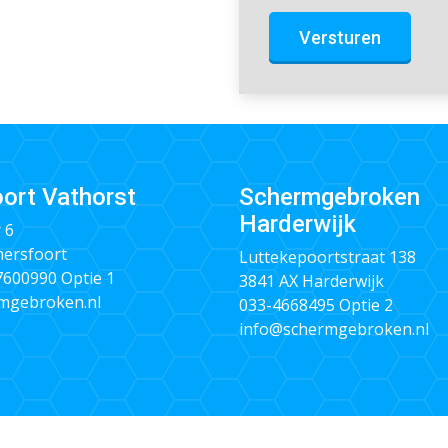
Versturen
ort Vathorst
Schermgebroken
Harderwijk
 6
ersfoort
Luttekepoortstraat 138
 7600990
Optie 1
3841 AX Harderwijk
mgebroken.nl
033-4668495
Optie 2
info@schermgebroken.nl