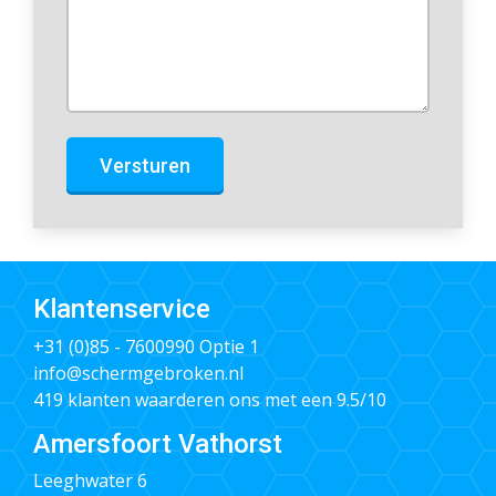
Versturen
Klantenservice
+31 (0)85 - 7600990
Optie 1
info@schermgebroken.nl
419 klanten waarderen ons met een 9.5/10
Amersfoort Vathorst
Leeghwater 6