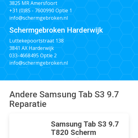
3825 MR Amersfoort
+31 (0)85 - 7600990
Optie 1
info@schermgebroken.nl
Schermgebroken Harderwijk
Luttekepoortstraat 138
3841 AX Harderwijk
033-4668495
Optie 2
info@schermgebroken.nl
Andere Samsung Tab S3 9.7
Reparatie
Samsung Tab S3 9.7
T820 Scherm