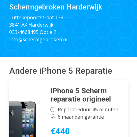
Schermgebroken Harderwijk
Luttekepoortstraat 138
3841 AX Harderwijk
033-4668495
Optie 2
info@schermgebroken.nl
Andere iPhone 5 Reparatie
iPhone 5 Scherm
reparatie origineel
Reparatieduur 45 minuten
6 maanden garantie
€440