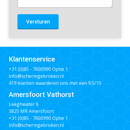
Versturen
Klantenservice
+31 (0)85 - 7600990
Optie 1
info@schermgebroken.nl
419 klanten waarderen ons met een 9.5/10
Amersfoort Vathorst
Leeghwater 6
3825 MR Amersfoort
+31 (0)85 - 7600990
Optie 1
info@schermgebroken.nl