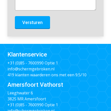
Versturen
Klantenservice
+31 (0)85 - 7600990
Optie 1
info@schermgebroken.nl
419 klanten waarderen ons met een 9.5/10
Amersfoort Vathorst
Leeghwater 6
3825 MR Amersfoort
+31 (0)85 - 7600990
Optie 1
info@schermgebroken.nl