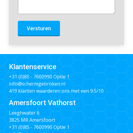
Versturen
Klantenservice
+31 (0)85 - 7600990
Optie 1
info@schermgebroken.nl
419 klanten waarderen ons met een 9.5/10
Amersfoort Vathorst
Leeghwater 6
3825 MR Amersfoort
+31 (0)85 - 7600990
Optie 1