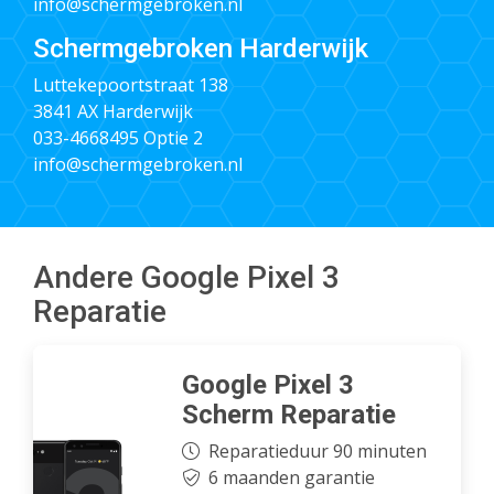
info@schermgebroken.nl
Schermgebroken Harderwijk
Luttekepoortstraat 138
3841 AX Harderwijk
033-4668495
Optie 2
info@schermgebroken.nl
Andere Google Pixel 3
Reparatie
Google Pixel 3
Scherm Reparatie
Reparatieduur 90 minuten
6 maanden garantie