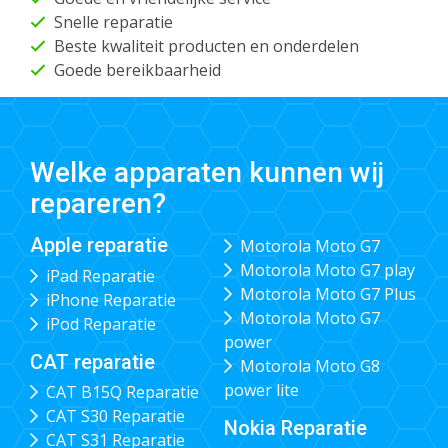
Snelle reparatie
Beste kwaliteit producten en onderdelen
Goede bereikbaarheid
Welke apparaten kunnen wij
repareren?
Apple reparatie
Motorola Moto G7
Motorola Moto G7 play
iPad Reparatie
Motorola Moto G7 Plus
iPhone Reparatie
Motorola Moto G7
iPod Reparatie
power
CAT reparatie
Motorola Moto G8
power lite
CAT B15Q Reparatie
CAT S30 Reparatie
Nokia Reparatie
CAT S31 Reparatie