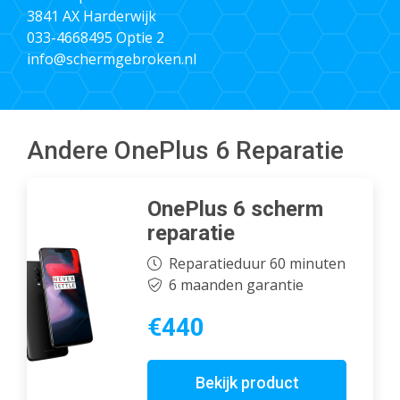
3841 AX Harderwijk
033-4668495
Optie 2
info@schermgebroken.nl
Andere OnePlus 6 Reparatie
OnePlus 6 scherm
reparatie
Reparatieduur 60 minuten
6 maanden garantie
€440
Bekijk product