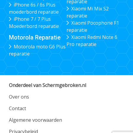
reparatie
iPhone 6s / 6s Plus
Xiaomi Mi Mix S2
moederbord reparatie
reparatie
iPhone 7 / 7 Plus
Xiaomi Pocophone F1
Moederbord reparatie
reparatie
Xiaomi Redmi Note 6
Motorola Reparatie
Pro reparatie
Motorola moto G6 Plus
reparatie
Onderdeel van Schermgebroken.nl
Over ons
Contact
Algemene voorwaarden
Privacybeleid