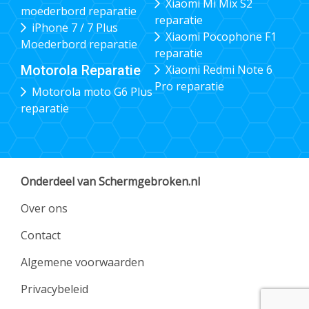
Xiaomi Mi Mix S2
moederbord reparatie
reparatie
iPhone 7 / 7 Plus
Xiaomi Pocophone F1
Moederbord reparatie
reparatie
Xiaomi Redmi Note 6
Motorola Reparatie
Pro reparatie
Motorola moto G6 Plus
reparatie
Onderdeel van Schermgebroken.nl
Over ons
Contact
Algemene voorwaarden
Privacybeleid