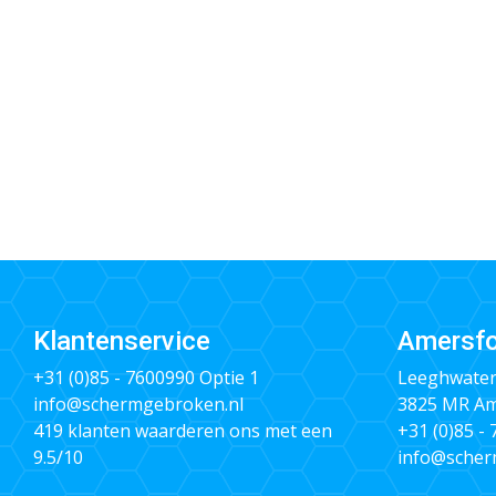
Klantenservice
Amersfo
+31 (0)85 - 7600990
Optie 1
Leeghwater
info@schermgebroken.nl
3825 MR Am
419 klanten waarderen ons met een
+31 (0)85 -
9.5/10
info@scher