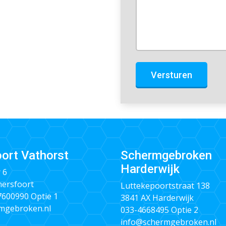
Versturen
ort Vathorst
Schermgebroken
Harderwijk
 6
ersfoort
Luttekepoortstraat 138
 7600990
Optie 1
3841 AX Harderwijk
mgebroken.nl
033-4668495
Optie 2
info@schermgebroken.nl