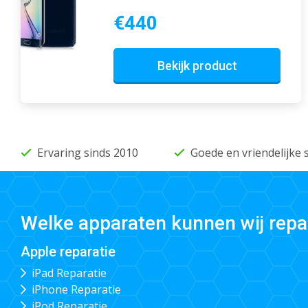
€440
Bekijk product
Ervaring sinds 2010
Goede en vriendelijke 
Welke apparaten kunnen wij repa
Apple reparatie
iPad Reparatie
iPhone Reparatie
iPod Reparatie