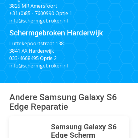
3825 MR Amersfoort
+31 (0)85 - 7600990
Optie 1
info@schermgebroken.nl
Schermgebroken Harderwijk
Luttekepoortstraat 138
3841 AX Harderwijk
033-4668495
Optie 2
info@schermgebroken.nl
Andere Samsung Galaxy S6
Edge Reparatie
Samsung Galaxy S6
Edge Scherm