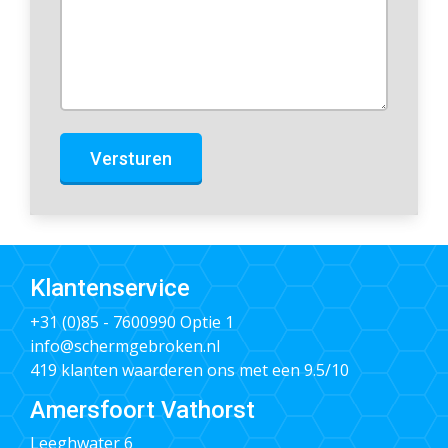
Versturen
Klantenservice
+31 (0)85 - 7600990
Optie 1
info@schermgebroken.nl
419 klanten waarderen ons met een 9.5/10
Amersfoort Vathorst
Leeghwater 6