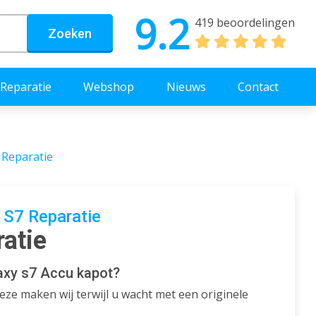
9.2
419 beoordelingen
Zoeken
Reparatie
Webshop
Nieuws
Contact
 Reparatie
S7 Reparatie
atie
axy s7 Accu kapot?
ze maken wij terwijl u wacht met een originele