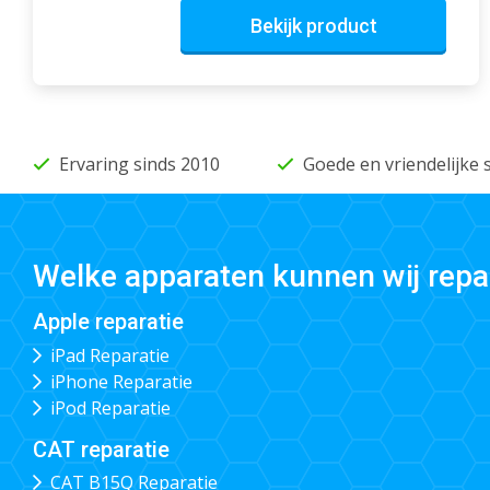
Bekijk product
Ervaring sinds 2010
Goede en vriendelijke 
Welke apparaten kunnen wij repa
Apple reparatie
iPad Reparatie
iPhone Reparatie
iPod Reparatie
CAT reparatie
CAT B15Q Reparatie