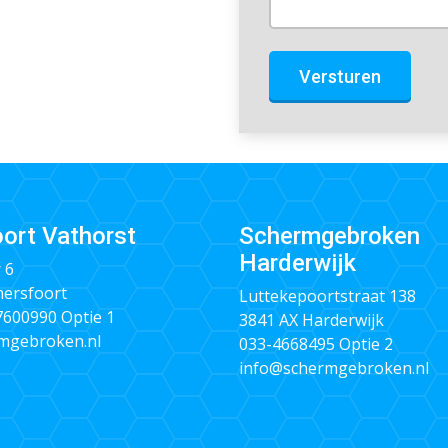
Versturen
ort Vathorst
Schermgebroken
Harderwijk
 6
ersfoort
Luttekepoortstraat 138
 7600990
Optie 1
3841 AX Harderwijk
mgebroken.nl
033-4668495
Optie 2
info@schermgebroken.nl