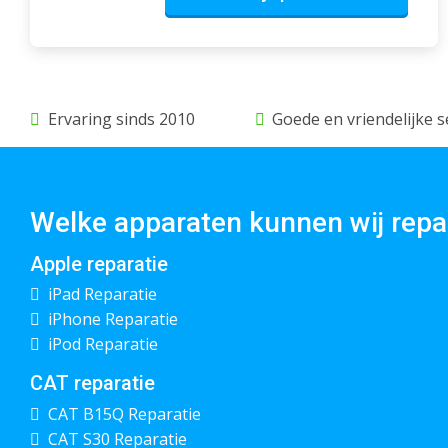
Ervaring sinds 2010
Goede en vriendelijke s
Welke apparaten kunnen wij repa
Apple reparatie
iPad Reparatie
iPhone Reparatie
iPod Reparatie
CAT reparatie
CAT B15Q Reparatie
CAT S30 Reparatie