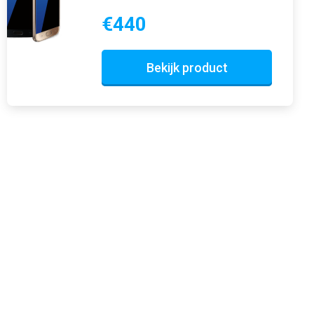
€440
Bekijk product