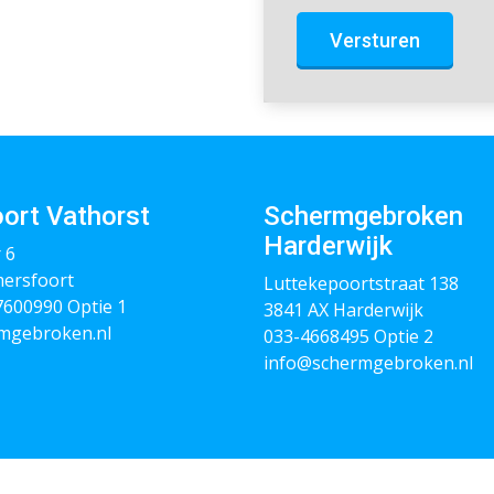
Versturen
ort Vathorst
Schermgebroken
Harderwijk
 6
ersfoort
Luttekepoortstraat 138
 7600990
Optie 1
3841 AX Harderwijk
mgebroken.nl
033-4668495
Optie 2
info@schermgebroken.nl