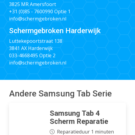
3825 MR Amersfoort
+31 (0)85 - 7600990
Optie 1
info@schermgebroken.nl
Schermgebroken Harderwijk
Luttekepoortstraat 138
3841 AX Harderwijk
033-4668495
Optie 2
info@schermgebroken.nl
Andere Samsung Tab Serie
Samsung Tab 4
Scherm Reparatie
Reparatieduur 1 minuten