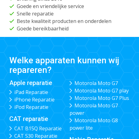
Goede en vriendelijke service
Snelle reparatie
Beste kwaliteit producten en onderdelen
Goede bereikbaarheid
Welke apparaten kunnen wij
repareren?
Apple reparatie
Motorola Moto G7
Motorola Moto G7 play
iPad Reparatie
Motorola Moto G7 Plus
iPhone Reparatie
Motorola Moto G7
iPod Reparatie
power
CAT reparatie
Motorola Moto G8
power lite
CAT B15Q Reparatie
CAT S30 Reparatie