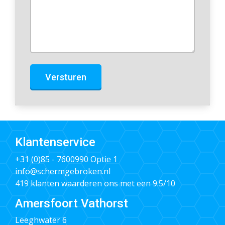
Versturen
Klantenservice
+31 (0)85 - 7600990
Optie 1
info@schermgebroken.nl
419 klanten waarderen ons met een 9.5/10
Amersfoort Vathorst
Leeghwater 6